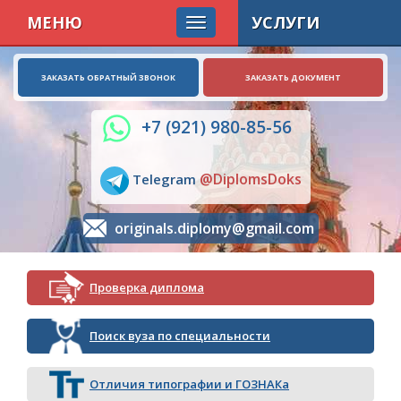
МЕНЮ
УСЛУГИ
ЗАКАЗАТЬ ОБРАТНЫЙ ЗВОНОК
ЗАКАЗАТЬ ДОКУМЕНТ
+7 (921) 980-85-56
@DiplomsDoks
Telegram
originals.diplomy@gmail.com
Проверка диплома
Поиск вуза по специальности
Отличия типографии и ГОЗНАКа