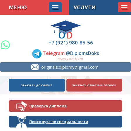
МЕНЮ
УСЛУГИ
Tog
nav
+7 (921) 980-85-56
Telegram
@DiplomsDoks
Работаем с 08.00-22.00
originals.diplomy@gmail.com
ЗАКАЗАТЬ ДОКУМЕНТ
ЗАКАЗАТЬ ОБРАТНЫЙ ЗВОНОК
Проверка диплома
Поиск вуза по специальности