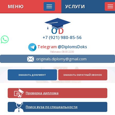
МЕНЮ
УСЛУГИ
To
na
+7 (921) 980-85-56
Telegram
@DiplomsDoks
Работаем с 08.00-22.00
originals.diplomy@gmail.com
ЗАКАЗАТЬ ДОКУМЕНТ
ЗАКАЗАТЬ ОБРАТНЫЙ ЗВОНОК
Проверка диплома
Поиск вуза по специальности