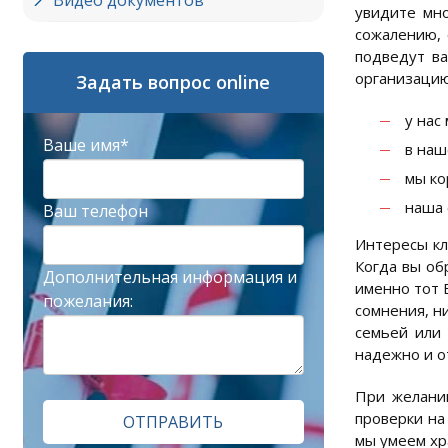
Видео документов
увидите мно
сожалению, 
подведут ва
организацию
Задать вопрос online
у нас
Ваше имя*
в наш
мы ко
наша 
Ваш телефон
Интересы кл
Когда вы об
Дополнительная информация и
именно тот 
пожелания:
сомнения, н
семьей или 
надежно и о
При желании
проверки на
ОТПРАВИТЬ
мы умеем хр