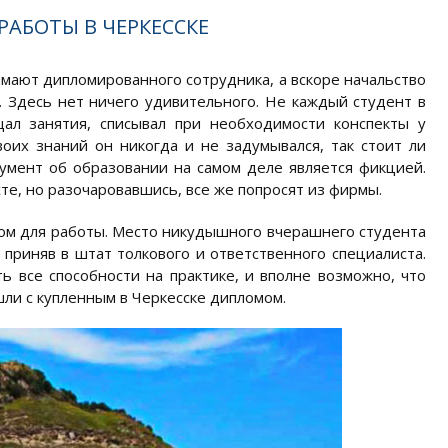
АБОТЫ В ЧЕРКЕССКЕ
имают дипломированного сотрудника, а вскоре начальство
. Здесь нет ничего удивительного. Не каждый студент в
щал занятия, списывал при необходимости конспекты у
воих знаний он никогда и не задумывался, так стоит ли
окумент об образовании на самом деле является фикцией.
те, но разочаровавшись, все же попросят из фирмы.
ом для работы. Место никудышного вчерашнего студента
 приняв в штат толкового и ответственного специалиста.
 все способности на практике, и вполне возможно, что
шли с купленным в Черкесске дипломом.