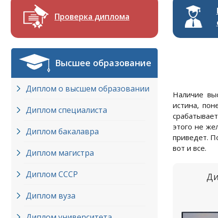
Проверка диплома
Высшее образование
Диплом о высшем образовании
Наличие выс
истина, пон
Диплом специалиста
срабатывает
этого не же
Диплом бакалавра
приведет. По
вот и все.
Диплом магистра
Диплом СССР
Ди
Диплом вуза
Диплом университета