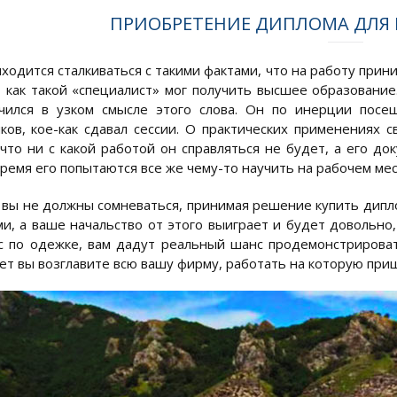
ПРИОБРЕТЕНИЕ ДИПЛОМА ДЛЯ Р
ходится сталкиваться с такими фактами, что на работу прин
, как такой «специалист» мог получить высшее образование
чился в узком смысле этого слова. Он по инерции посе
ков, кое-как сдавал сессии. О практических применениях с
 что ни с какой работой он справляться не будет, а его д
ремя его попытаются все же чему-то научить на рабочем мес
 вы не должны сомневаться, принимая решение купить дипл
ми, а ваше начальство от этого выиграет и будет довольно,
с по одежке, вам дадут реальный шанс продемонстрировать
лет вы возглавите всю вашу фирму, работать на которую при