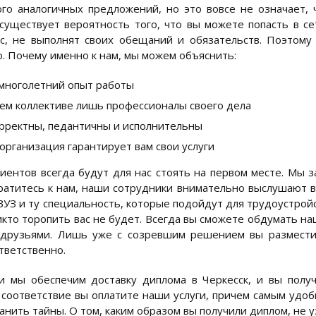
го аналогичных предложений, но это вовсе не означает
существует вероятность того, что вы можете попасть в с
с, не выполнят своих обещаний и обязательств. Поэтому
. Почему именно к нам, мы можем объяснить:
 многолетний опыт работы
ем коллективе лишь профессионалы своего дела
рректны, педантичны и исполнительны
организация гарантирует вам свои услуги
иентов всегда будут для нас стоять на первом месте. Мы 
ратитесь к нам, наши сотрудники внимательно выслушают в
ВУЗ и ту специальность, которые подойдут для трудоустройс
икто торопить вас не будет. Всегда вы сможете обдумать н
друзьями. Лишь уже с созревшим решением вы разместите
тветственно.
 мы обеспечим доставку диплома в Черкесск, и вы полу
 соответствие вы оплатите наши услуги, причем самым удоб
анить тайны. О том, каким образом вы получили диплом, не у