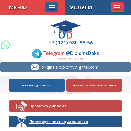
МЕНЮ
УСЛУГИ
Toggle
navigat
+7 (921) 980-85-56
Telegram
@DiplomsDoks
Работаем с 08.00-22.00
originals.diplomy@gmail.com
ЗАКАЗАТЬ ДОКУМЕНТ
ЗАКАЗАТЬ ОБРАТНЫЙ ЗВОНОК
Проверка диплома
Поиск вуза по специальности