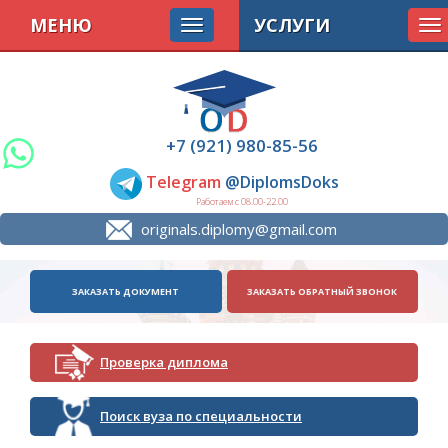
МЕНЮ
УСЛУГИ
To
na
+7 (921) 980-85-56
Telegram
@DiplomsDoks
Работаем с 08.00-22.00
originals.diplomy@gmail.com
ЗАКАЗАТЬ ДОКУМЕНТ
ЗАКАЗАТЬ ОБРАТНЫЙ ЗВОНОК
Проверка диплома
Поиск вуза по специальности