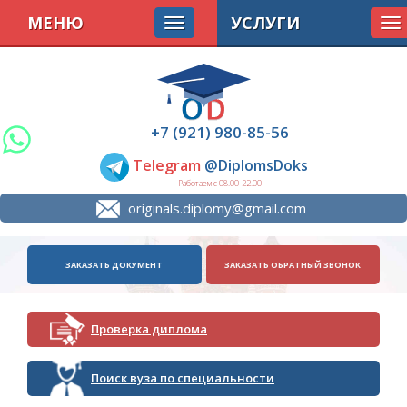
МЕНЮ
УСЛУГИ
To
na
+7 (921) 980-85-56
Telegram
@DiplomsDoks
Работаем с 08.00-22.00
originals.diplomy@gmail.com
ЗАКАЗАТЬ ДОКУМЕНТ
ЗАКАЗАТЬ ОБРАТНЫЙ ЗВОНОК
Проверка диплома
Поиск вуза по специальности