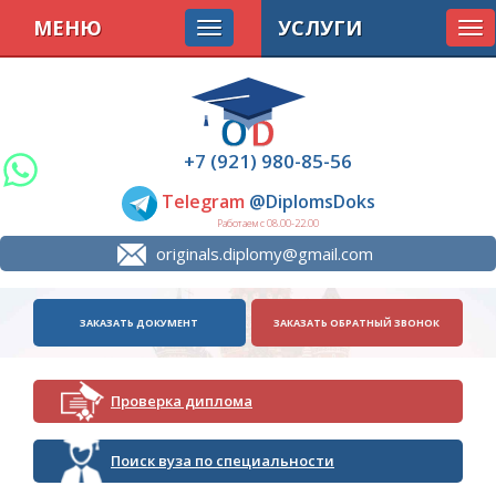
МЕНЮ
УСЛУГИ
Tog
nav
+7 (921) 980-85-56
Telegram
@DiplomsDoks
Работаем с 08.00-22.00
originals.diplomy@gmail.com
ЗАКАЗАТЬ ДОКУМЕНТ
ЗАКАЗАТЬ ОБРАТНЫЙ ЗВОНОК
Проверка диплома
Поиск вуза по специальности