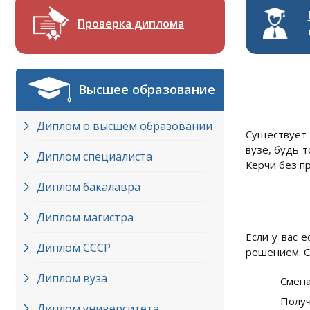
Проверка диплома
Высшее образование
Диплом о высшем образовании
Существует 
вузе, будь 
Диплом специалиста
Керчи без п
Диплом бакалавра
Диплом магистра
Если у вас 
Диплом СССР
решением. О
Диплом вуза
Смена
Получ
Диплом университета