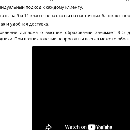
идуальный подход к каждому клиенту.
таты за 9 и 11 классы печатаются на настоящих бланках с н
ая и удобная доставка.
товление диплома о высшем образовании занимает 3-5 д
дники. При возникновении вопросов вы всегда можете обрат