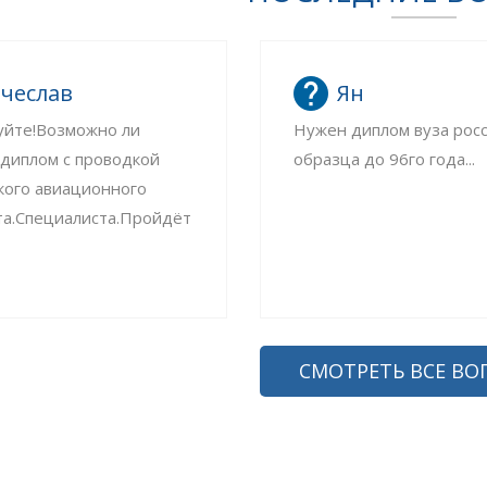
чеслав
Ян
уйте!Возможно ли
Нужен диплом вуза рос
 диплом с проводкой
образца до 96го года...
кого авиационного
та.Специалиста.Пройдёт
СМОТРЕТЬ ВСЕ ВО