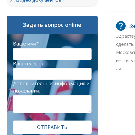
Видео документов
Задать вопрос online
Вя
Здраств
Ваше имя*
сделать
Московс
институ
Ваш телефон
ли...
Дополнительная информация и
пожелания:
ОТПРАВИТЬ