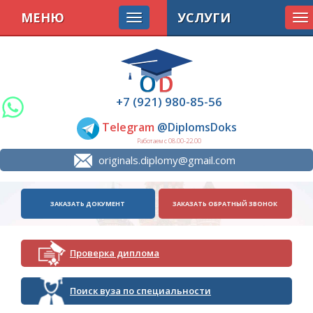
МЕНЮ
УСЛУГИ
To
na
+7 (921) 980-85-56
Telegram
@DiplomsDoks
Работаем с 08.00-22.00
originals.diplomy@gmail.com
ЗАКАЗАТЬ ДОКУМЕНТ
ЗАКАЗАТЬ ОБРАТНЫЙ ЗВОНОК
Проверка диплома
Поиск вуза по специальности