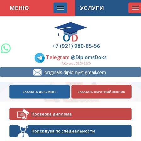
МЕНЮ
УСЛУГИ
To
na
+7 (921) 980-85-56
Telegram
@DiplomsDoks
Работаем с 08.00-22.00
originals.diplomy@gmail.com
ЗАКАЗАТЬ ДОКУМЕНТ
ЗАКАЗАТЬ ОБРАТНЫЙ ЗВОНОК
Проверка диплома
Поиск вуза по специальности