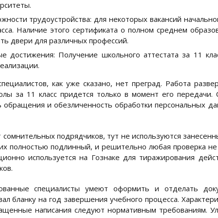
рситеты.
жности трудоустройства: для некоторых вакансий начально
асса. Наличие этого сертификата о полном среднем образ
ть двери для различных профессий.
е достижения: Получение школьного аттестата за 11 кла
еализации.
пециалистов, как уже сказано, нет преград. Работа разве
олы за 11 класс придется только в момент его передачи. 
 обращения и обезличенность обработки персональных дан
т сомнительных подрядчиков, тут не используются занесен
их полностью подлинный, и решительно любая проверка не н
ционно используется на Гознаке для тиражирования дейс
ков.
ованные специалисты умеют оформить и отделать док
вал бланку на год завершения учебного процесса. Характер
ащенные написания следуют нормативным требованиям. Ул