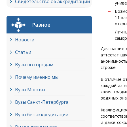
Свидетельство об аккредитации
униве
Возмо
11 кл
откры
Разное
Личны
самор
Новости
Для наших с
Статьи
аттестат шк
анонимность
Вузы по городам
строже.
Почему именно мы
В отличие о
каждый из н
Вузы Москвы
какая тради
водяных зна
Вузы Cанкт-Петербурга
Квалифицир
Вузы без аккредитации
соответство
и даже сокр