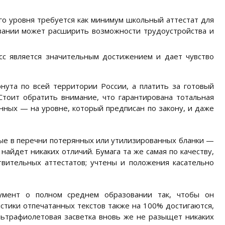
го уровня требуется как минимум школьный аттестат для
овании может расширить возможности трудоустройства и
сс является значительным достижением и дает чувство
рнута по всей территории России, а платить за готовый
Стоит обратить внимание, что гарантирована тотальная
ных — на уровне, который предписан по закону, и даже
ные в перечни потерянных или утилизированных бланки —
айдет никаких отличий. Бумага та же самая по качеству,
твительных аттестатов; учтены и положения касательно
умент о полном среднем образовании так, чтобы он
истики отпечатанных текстов также на 100% достигаются,
ьтрафиолетовая засветка вновь же не разыщет никаких