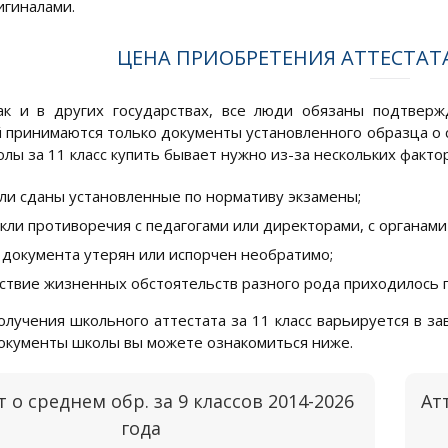
игиналами.
ЦЕНА ПРИОБРЕТЕНИЯ АТТЕСТАТА
ак и в других государствах, все люди обязаны подтверж
 принимаются только документы установленного образца о 
лы за 11 класс купить бывает нужно из-за нескольких факто
ли сданы установленные по нормативу экзамены;
кли противоречия с педагогами или директорами, с органам
 документа утерян или испорчен необратимо;
ствие жизненных обстоятельств разного рода приходилось 
олучения школьного аттестата за 11 класс варьируется в за
окументы школы вы можете ознакомиться ниже.
т о среднем обр. за 9 классов 2014-2026
Ат
года