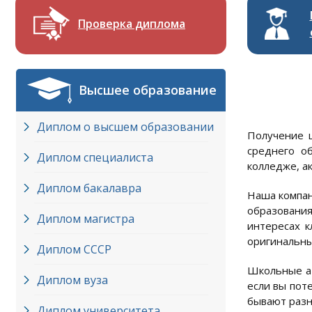
Проверка диплома
Высшее образование
Диплом о высшем образовании
Получение ш
среднего о
Диплом специалиста
колледже, а
Диплом бакалавра
Наша компан
образования
Диплом магистра
интересах к
оригинальны
Диплом СССР
Школьные ат
Диплом вуза
если вы пот
бывают разн
Диплом университета