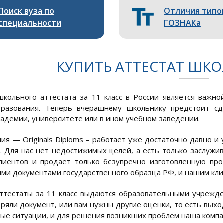
Поиск вуза по
Отличия типо
специальности
ГОЗНАКа
КУПИТЬ АТТЕСТАТ ШКО
кольного аттестата за 11 класс в России является важно
бразования. Теперь вчерашнему школьнику предстоит сд
кадемии, университете или в ином учебном заведении.
ия — Originals Diploms – работает уже достаточно давно и
. Для нас нет недостижимых целей, а есть только заслуж
лиентов и продает только безупречно изготовленную пр
ми документами государственного образца РФ, и нашим клие
тестаты за 11 класс выдаются образовательными учрежде
еряли документ, или вам нужны другие оценки, то есть выхо
ые ситуации, и для решения возникших проблем наша компан