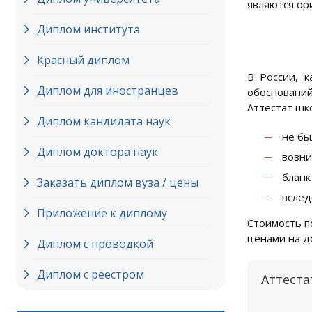
являются ор
Диплом института
Красный диплом
В России, к
Диплом для иностранцев
обоснований
Аттестат шко
Диплом кандидата наук
не бы
Диплом доктора наук
возни
бланк
Заказать диплом вуза / цены
вслед
Приложение к диплому
Стоимость п
ценами на д
Диплом с проводкой
Диплом с реестром
Аттеста